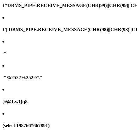
1*DBMS_PIPE.RECEIVE_MESSAGE(CHR(99)||CHR(99)||CHR
1'||DBMS_PIPE.RECEIVE_MESSAGE(CHR(98)||CHR(98)||CHR(
'"
'"%2527%2522\'\"
@@LwQq8
(select 198766*667891)