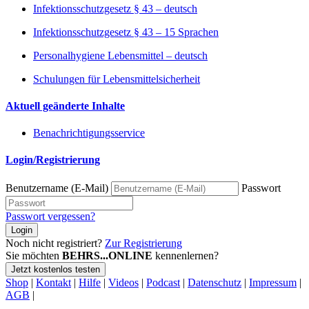
Infektionsschutzgesetz § 43 – deutsch
Infektionsschutzgesetz § 43 – 15 Sprachen
Personalhygiene Lebensmittel – deutsch
Schulungen für Lebensmittelsicherheit
Aktuell geänderte Inhalte
Benachrichtigungsservice
Login/Registrierung
Benutzername (E-Mail)
Passwort
Passwort vergessen?
Login
Noch nicht registriert?
Zur Registrierung
Sie möchten
BEHRS...ONLINE
kennenlernen?
Jetzt kostenlos testen
Shop
|
Kontakt
|
Hilfe
|
Videos
|
Podcast
|
Datenschutz
|
Impressum
|
AGB
|