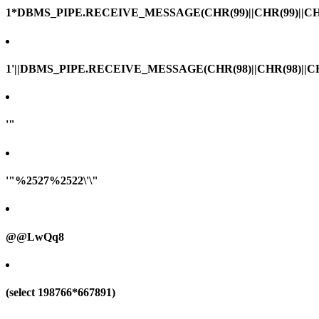
1*DBMS_PIPE.RECEIVE_MESSAGE(CHR(99)||CHR(99)||CHR
1'||DBMS_PIPE.RECEIVE_MESSAGE(CHR(98)||CHR(98)||CHR(
'"
'"%2527%2522\'\"
@@LwQq8
(select 198766*667891)