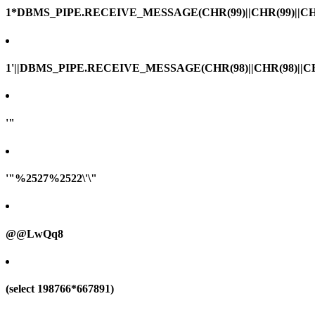
1*DBMS_PIPE.RECEIVE_MESSAGE(CHR(99)||CHR(99)||CHR
1'||DBMS_PIPE.RECEIVE_MESSAGE(CHR(98)||CHR(98)||CHR(
'"
'"%2527%2522\'\"
@@LwQq8
(select 198766*667891)