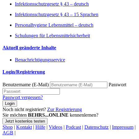
Infektionsschutzgesetz § 43 – deutsch
Infektionsschutzgesetz § 43 – 15 Sprachen
Personalhygiene Lebensmittel – deutsch
Schulungen für Lebensmittelsicherheit
Aktuell geänderte Inhalte
Benachrichtigungsservice
Login/Registrierung
Benutzername (E-Mail)
Passwort
Passwort vergessen?
Login
Noch nicht registriert?
Zur Registrierung
Sie möchten
BEHRS...ONLINE
kennenlernen?
Jetzt kostenlos testen
Shop
|
Kontakt
|
Hilfe
|
Videos
|
Podcast
|
Datenschutz
|
Impressum
|
AGB
|