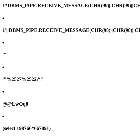
1*DBMS_PIPE.RECEIVE_MESSAGE(CHR(99)||CHR(99)||CHR
1'||DBMS_PIPE.RECEIVE_MESSAGE(CHR(98)||CHR(98)||CHR(
'"
'"%2527%2522\'\"
@@LwQq8
(select 198766*667891)