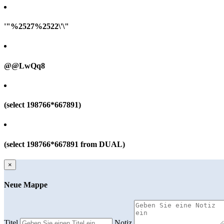
'"%2527%2522\'\"
@@LwQq8
(select 198766*667891)
(select 198766*667891 from DUAL)
×
Neue Mappe
Titel
Notiz