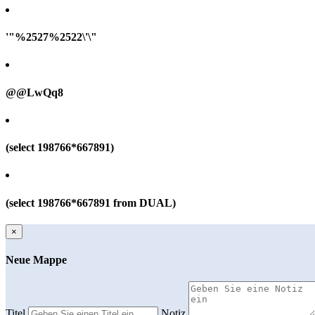
'"%2527%2522\'\"
@@LwQq8
(select 198766*667891)
(select 198766*667891 from DUAL)
×
Neue Mappe
Titel
Notiz