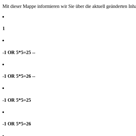
Mit dieser Mappe informieren wir Sie über die aktuell geänderten I
1
-1 OR 5*5=25 --
-1 OR 5*5=26 --
-1 OR 5*5=25
-1 OR 5*5=26