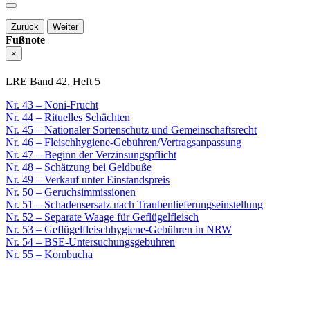
Zurück
Weiter
Fußnote
×
LRE Band 42, Heft 5
Nr. 43 – Noni-Frucht
Nr. 44 – Rituelles Schächten
Nr. 45 – Nationaler Sortenschutz und Gemeinschaftsrecht
Nr. 46 – Fleischhygiene-Gebühren/Vertragsanpassung
Nr. 47 – Beginn der Verzinsungspflicht
Nr. 48 – Schätzung bei Geldbuße
Nr. 49 – Verkauf unter Einstandspreis
Nr. 50 – Geruchsimmissionen
Nr. 51 – Schadensersatz nach Traubenlieferungseinstellung
Nr. 52 – Separate Waage für Geflügelfleisch
Nr. 53 – Geflügelfleischhygiene-Gebühren in NRW
Nr. 54 – BSE-Untersuchungsgebühren
Nr. 55 – Kombucha