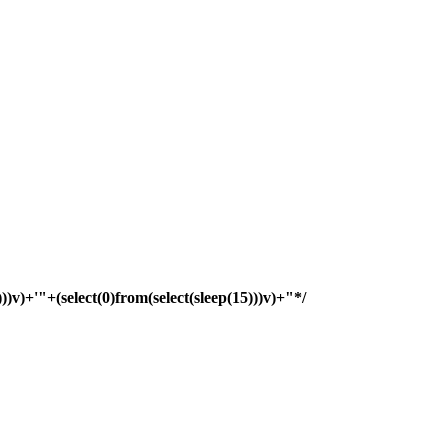
)))v)+'"+(select(0)from(select(sleep(15)))v)+"*/