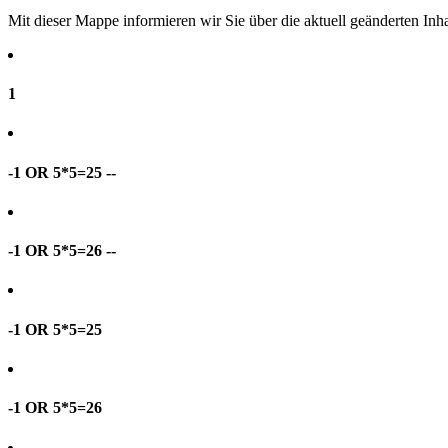
Mit dieser Mappe informieren wir Sie über die aktuell geänderten I
1
-1 OR 5*5=25 --
-1 OR 5*5=26 --
-1 OR 5*5=25
-1 OR 5*5=26