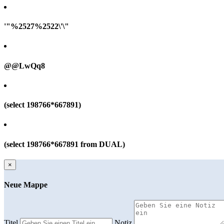
'"%2527%2522\'\"
@@LwQq8
(select 198766*667891)
(select 198766*667891 from DUAL)
×
Neue Mappe
Titel
Notiz