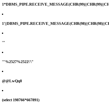
1*DBMS_PIPE.RECEIVE_MESSAGE(CHR(99)||CHR(99)||CHR
1'||DBMS_PIPE.RECEIVE_MESSAGE(CHR(98)||CHR(98)||CHR(
'"
'"%2527%2522\'\"
@@LwQq8
(select 198766*667891)