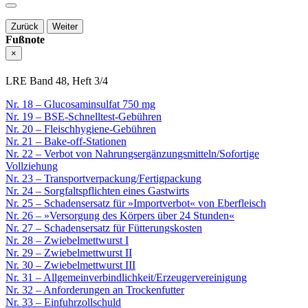
Zurück
Weiter
Fußnote
×
LRE Band 48, Heft 3/4
Nr. 18 – Glucosaminsulfat 750 mg
Nr. 19 – BSE-Schnelltest-Gebühren
Nr. 20 – Fleischhygiene-Gebühren
Nr. 21 – Bake-off-Stationen
Nr. 22 – Verbot von Nahrungsergänzungsmitteln/Sofortige
Vollziehung
Nr. 23 – Transportverpackung/Fertigpackung
Nr. 24 – Sorgfaltspflichten eines Gastwirts
Nr. 25 – Schadensersatz für »Importverbot« von Eberfleisch
Nr. 26 – »Versorgung des Körpers über 24 Stunden«
Nr. 27 – Schadensersatz für Fütterungskosten
Nr. 28 – Zwiebelmettwurst I
Nr. 29 – Zwiebelmettwurst II
Nr. 30 – Zwiebelmettwurst III
Nr. 31 – Allgemeinverbindlichkeit/Erzeugervereinigung
Nr. 32 – Anforderungen an Trockenfutter
Nr. 33 – Einfuhrzollschuld