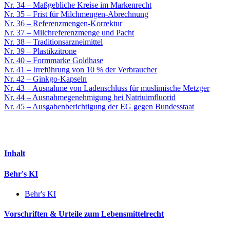
Nr. 34 – Maßgebliche Kreise im Markenrecht
Nr. 35 – Frist für Milchmengen-Abrechnung
Nr. 36 – Referenzmengen-Korrektur
Nr. 37 – Milchreferenzmenge und Pacht
Nr. 38 – Traditionsarzneimittel
Nr. 39 – Plastikzitrone
Nr. 40 – Formmarke Goldhase
Nr. 41 – Irreführung von 10 % der Verbraucher
Nr. 42 – Ginkgo-Kapseln
Nr. 43 – Ausnahme von Ladenschluss für muslimische Metzger
Nr. 44 – Ausnahmegenehmigung bei Natriuimfluorid
Nr. 45 – Ausgabenberichtigung der EG gegen Bundesstaat
Inhalt
Behr's KI
Behr's KI
Vorschriften & Urteile zum Lebensmittelrecht