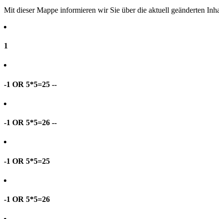
Mit dieser Mappe informieren wir Sie über die aktuell geänderten I
1
-1 OR 5*5=25 --
-1 OR 5*5=26 --
-1 OR 5*5=25
-1 OR 5*5=26