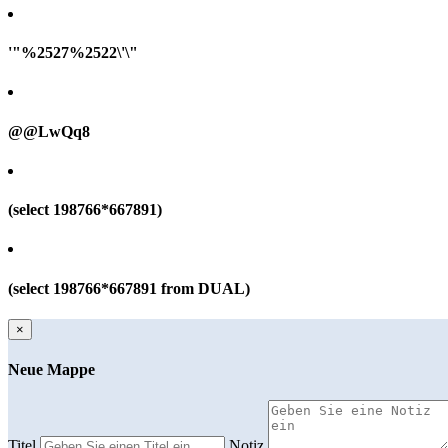
'"%2527%2522\'\"
@@LwQq8
(select 198766*667891)
(select 198766*667891 from DUAL)
×
Neue Mappe
Titel
Notiz