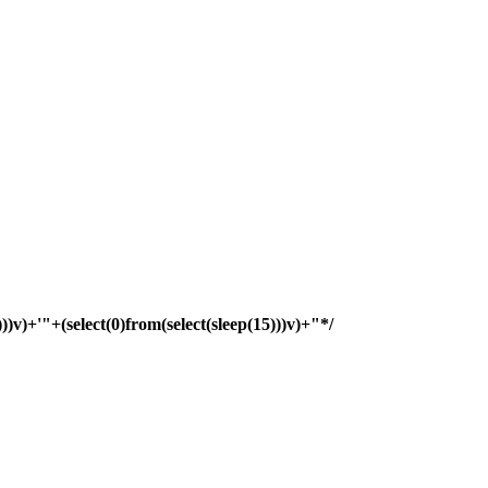
)))v)+'"+(select(0)from(select(sleep(15)))v)+"*/