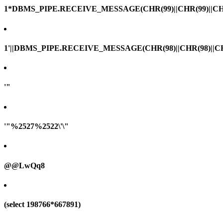
1*DBMS_PIPE.RECEIVE_MESSAGE(CHR(99)||CHR(99)||CHR
1'||DBMS_PIPE.RECEIVE_MESSAGE(CHR(98)||CHR(98)||CHR(
'"
'"%2527%2522\'\"
@@LwQq8
(select 198766*667891)