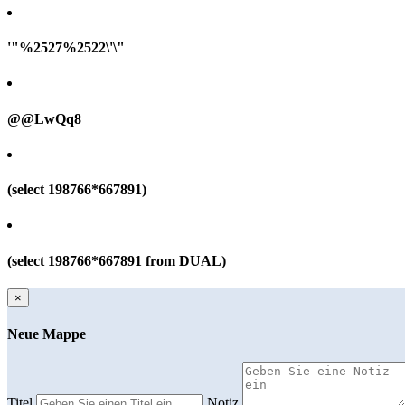
'"%2527%2522\'\"
@@LwQq8
(select 198766*667891)
(select 198766*667891 from DUAL)
×
Neue Mappe
Titel
Notiz