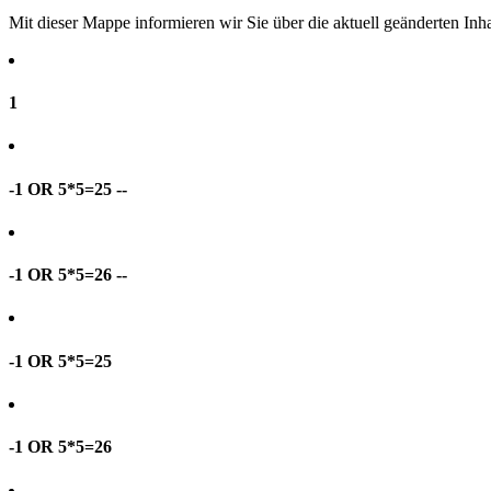
Mit dieser Mappe informieren wir Sie über die aktuell geänderten I
1
-1 OR 5*5=25 --
-1 OR 5*5=26 --
-1 OR 5*5=25
-1 OR 5*5=26