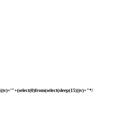
)))v)+'"+(select(0)from(select(sleep(15)))v)+"*/