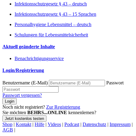
Infektionsschutzgesetz § 43 – deutsch
Infektionsschutzgesetz § 43 – 15 Sprachen
Personalhygiene Lebensmittel – deutsch
Schulungen für Lebensmittelsicherheit
Aktuell geänderte Inhalte
Benachrichtigungsservice
Login/Registrierung
Benutzername (E-Mail)
Passwort
Passwort vergessen?
Login
Noch nicht registriert?
Zur Registrierung
Sie möchten
BEHRS...ONLINE
kennenlernen?
Jetzt kostenlos testen
Shop
|
Kontakt
|
Hilfe
|
Videos
|
Podcast
|
Datenschutz
|
Impressum
|
AGB
|