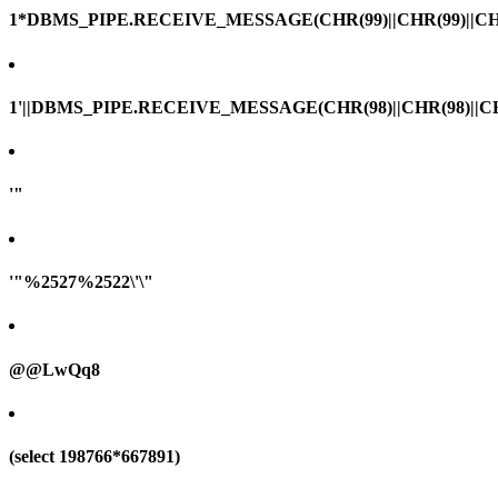
1*DBMS_PIPE.RECEIVE_MESSAGE(CHR(99)||CHR(99)||CHR
1'||DBMS_PIPE.RECEIVE_MESSAGE(CHR(98)||CHR(98)||CHR(
'"
'"%2527%2522\'\"
@@LwQq8
(select 198766*667891)