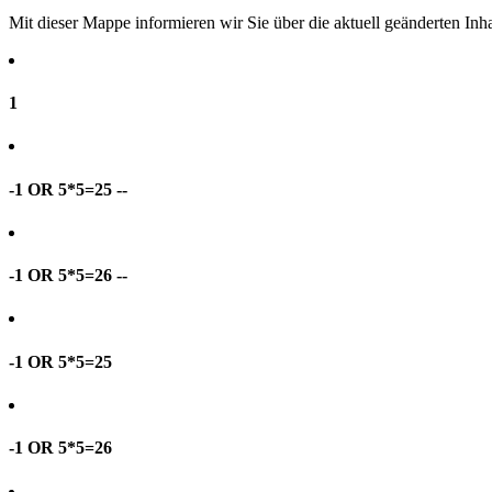
Mit dieser Mappe informieren wir Sie über die aktuell geänderten I
1
-1 OR 5*5=25 --
-1 OR 5*5=26 --
-1 OR 5*5=25
-1 OR 5*5=26