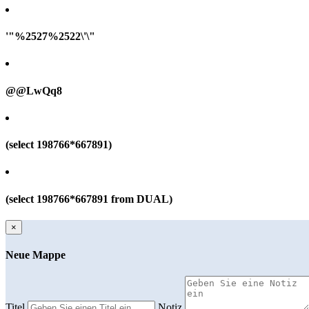
'"%2527%2522\'\"
@@LwQq8
(select 198766*667891)
(select 198766*667891 from DUAL)
×
Neue Mappe
Titel
Notiz