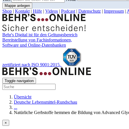
Mappe anlegen
Shop
|
Kontakt
|
Hilfe
|
Videos
|
Podcast
|
Datenschutz
|
Impressum
|
Behr's Digital ist für den Geltungsbereich
Bereitstellung von Fachinformationen,
Software und Online-Datenbanken
zertifiziert nach ISO 9001:2015.
Toggle navigation
Übersicht
Deutsche Lebensmittel-Rundschau
...
Natürliche Gerbstoffe hemmen die Bildung von Advanced Gly
×