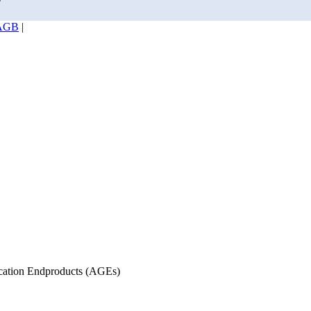
AGB
|
cation Endproducts (AGEs)