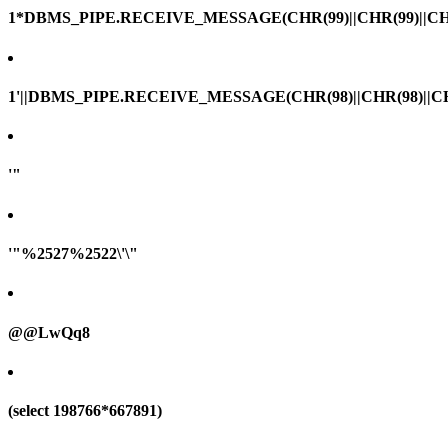
1*DBMS_PIPE.RECEIVE_MESSAGE(CHR(99)||CHR(99)||CHR
1'||DBMS_PIPE.RECEIVE_MESSAGE(CHR(98)||CHR(98)||CHR(
'"
'"%2527%2522\'\"
@@LwQq8
(select 198766*667891)