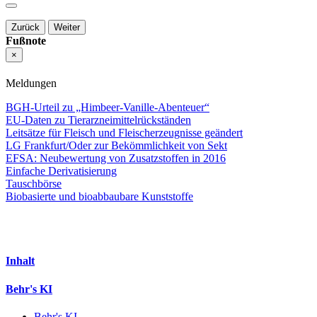
Zurück
Weiter
Fußnote
×
Meldungen
BGH-Urteil zu „Himbeer-Vanille-Abenteuer“
EU-Daten zu Tierarzneimittelrückständen
Leitsätze für Fleisch und Fleischerzeugnisse geändert
LG Frankfurt/Oder zur Bekömmlichkeit von Sekt
EFSA: Neubewertung von Zusatzstoffen in 2016
Einfache Derivatisierung
Tauschbörse
Biobasierte und bioabbaubare Kunststoffe
Inhalt
Behr's KI
Behr's KI