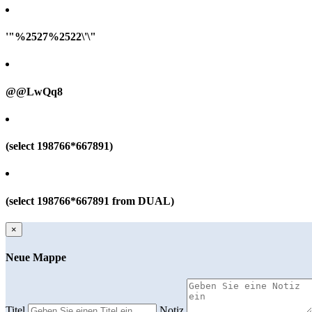
'"%2527%2522\'\"
@@LwQq8
(select 198766*667891)
(select 198766*667891 from DUAL)
×
Neue Mappe
Titel
Notiz