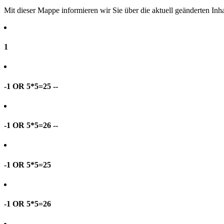
Mit dieser Mappe informieren wir Sie über die aktuell geänderten I
1
-1 OR 5*5=25 --
-1 OR 5*5=26 --
-1 OR 5*5=25
-1 OR 5*5=26