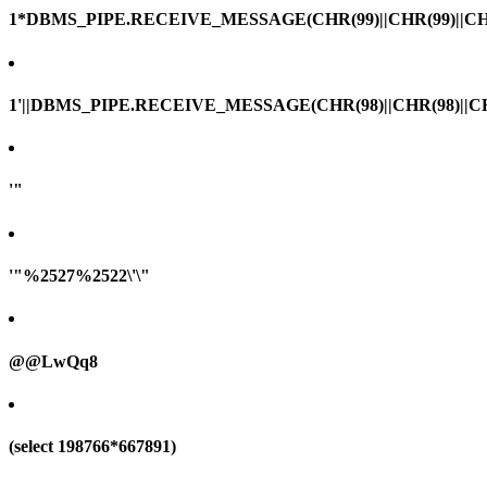
1*DBMS_PIPE.RECEIVE_MESSAGE(CHR(99)||CHR(99)||CHR
1'||DBMS_PIPE.RECEIVE_MESSAGE(CHR(98)||CHR(98)||CHR(
'"
'"%2527%2522\'\"
@@LwQq8
(select 198766*667891)