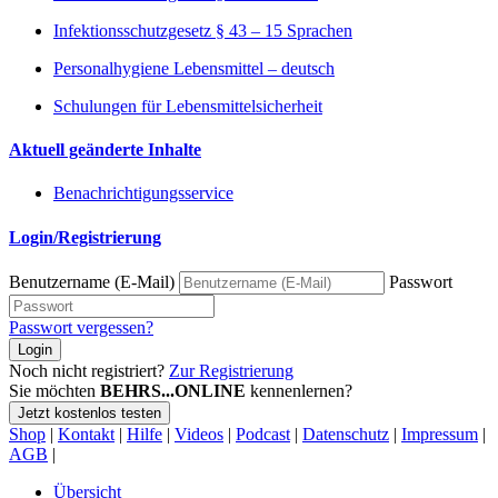
Infektionsschutzgesetz § 43 – 15 Sprachen
Personalhygiene Lebensmittel – deutsch
Schulungen für Lebensmittelsicherheit
Aktuell geänderte Inhalte
Benachrichtigungsservice
Login/Registrierung
Benutzername (E-Mail)
Passwort
Passwort vergessen?
Login
Noch nicht registriert?
Zur Registrierung
Sie möchten
BEHRS...ONLINE
kennenlernen?
Jetzt kostenlos testen
Shop
|
Kontakt
|
Hilfe
|
Videos
|
Podcast
|
Datenschutz
|
Impressum
|
AGB
|
Übersicht