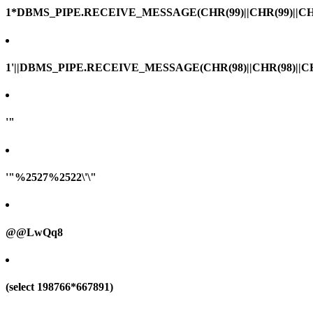
1*DBMS_PIPE.RECEIVE_MESSAGE(CHR(99)||CHR(99)||CHR
1'||DBMS_PIPE.RECEIVE_MESSAGE(CHR(98)||CHR(98)||CHR(
'"
'"%2527%2522\'\"
@@LwQq8
(select 198766*667891)