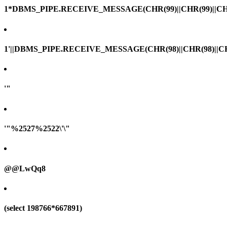
1*DBMS_PIPE.RECEIVE_MESSAGE(CHR(99)||CHR(99)||CHR
1'||DBMS_PIPE.RECEIVE_MESSAGE(CHR(98)||CHR(98)||CHR(
'"
'"%2527%2522\'\"
@@LwQq8
(select 198766*667891)