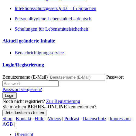
Infektionsschutzgesetz § 43 – 15 Sprachen
Personalhygiene Lebensmittel – deutsch
Schulungen für Lebensmittelsicherheit
Aktuell geänderte Inhalte
Benachrichtigungsservice
Login/Registrierung
Benutzername (E-Mail)
Passwort
Passwort vergessen?
Login
Noch nicht registriert?
Zur Registrierung
Sie möchten
BEHRS...ONLINE
kennenlernen?
Jetzt kostenlos testen
Shop
|
Kontakt
|
Hilfe
|
Videos
|
Podcast
|
Datenschutz
|
Impressum
|
AGB
|
Übersicht