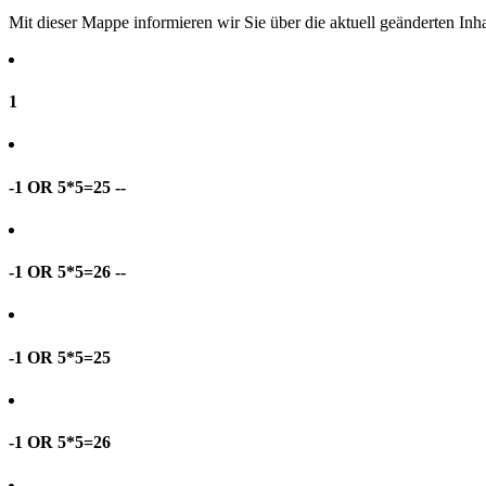
Mit dieser Mappe informieren wir Sie über die aktuell geänderten I
1
-1 OR 5*5=25 --
-1 OR 5*5=26 --
-1 OR 5*5=25
-1 OR 5*5=26