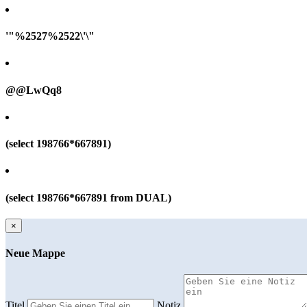
'"%2527%2522\'\"
@@LwQq8
(select 198766*667891)
(select 198766*667891 from DUAL)
×
Neue Mappe
Titel
Notiz