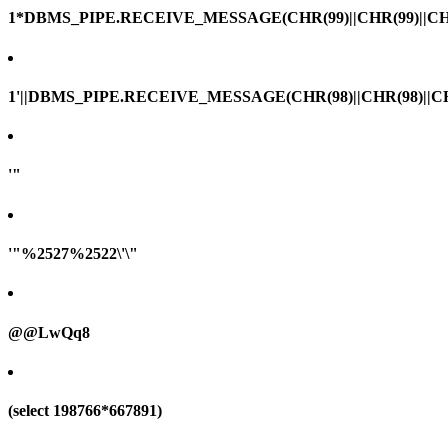
1*DBMS_PIPE.RECEIVE_MESSAGE(CHR(99)||CHR(99)||CHR
1'||DBMS_PIPE.RECEIVE_MESSAGE(CHR(98)||CHR(98)||CHR(
'"
'"%2527%2522\'\"
@@LwQq8
(select 198766*667891)