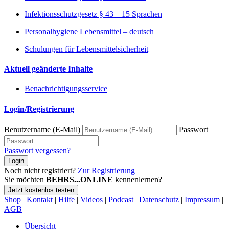
Infektionsschutzgesetz § 43 – 15 Sprachen
Personalhygiene Lebensmittel – deutsch
Schulungen für Lebensmittelsicherheit
Aktuell geänderte Inhalte
Benachrichtigungsservice
Login/Registrierung
Benutzername (E-Mail)
Passwort
Passwort vergessen?
Login
Noch nicht registriert?
Zur Registrierung
Sie möchten
BEHRS...ONLINE
kennenlernen?
Jetzt kostenlos testen
Shop
|
Kontakt
|
Hilfe
|
Videos
|
Podcast
|
Datenschutz
|
Impressum
|
AGB
|
Übersicht