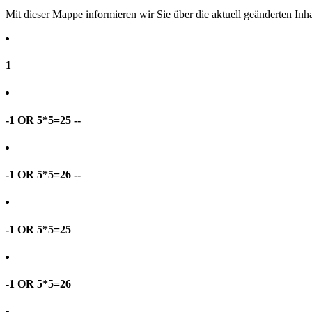
Mit dieser Mappe informieren wir Sie über die aktuell geänderten I
1
-1 OR 5*5=25 --
-1 OR 5*5=26 --
-1 OR 5*5=25
-1 OR 5*5=26