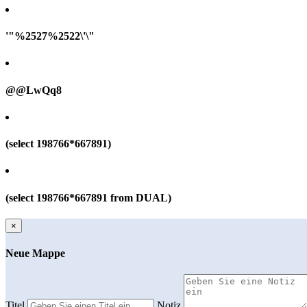
'"%2527%2522\'\"
@@LwQq8
(select 198766*667891)
(select 198766*667891 from DUAL)
×
Neue Mappe
Titel
Notiz