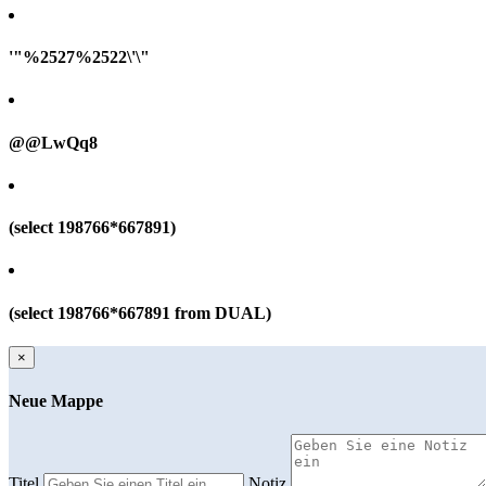
'"%2527%2522\'\"
@@LwQq8
(select 198766*667891)
(select 198766*667891 from DUAL)
×
Neue Mappe
Titel
Notiz