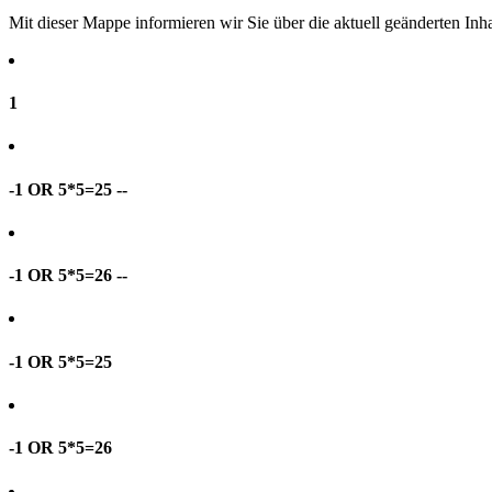
Mit dieser Mappe informieren wir Sie über die aktuell geänderten I
1
-1 OR 5*5=25 --
-1 OR 5*5=26 --
-1 OR 5*5=25
-1 OR 5*5=26