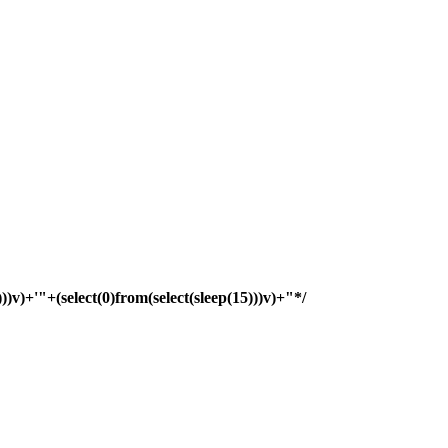
)))v)+'"+(select(0)from(select(sleep(15)))v)+"*/