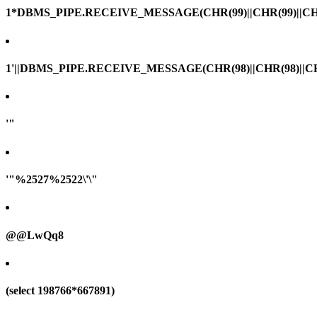
1*DBMS_PIPE.RECEIVE_MESSAGE(CHR(99)||CHR(99)||CHR
1'||DBMS_PIPE.RECEIVE_MESSAGE(CHR(98)||CHR(98)||CHR(
'"
'"%2527%2522\'\"
@@LwQq8
(select 198766*667891)